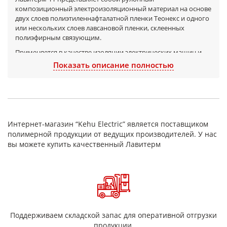
композиционный электроизоляционный материал на основе
двух слоев полиэтиленнафталатной пленки Теонекс и одного
или нескольких слоев лавсановой пленки, склеенных
полиэфирным связующим.
Применяется в качестве изоляции электрических машин и
аппаратов, в том числе в механизированных процессах
Показать описание полностью
изолирования с длительно допустимой рабочей
температурой 180°С.
Свойства
Ед.
Показатель
Лавитерм-1
Лавитерм-2
изм.
Интернет-магазин “Kehu Electric” является поставщиком
Допустимая рабочая
полимерной продукции от ведущих производителей. У нас
155
180
°С
температура
вы можете купить качественный Лавитерм
Пробивное напряжение
11 - 22
11 - 25
кВ
Удельная разрушающая
Н/
130 - 300
170 - 400
нагрузка при растяжении
см
Относительное удлинение при
15
15
%
разрыве
Жесткость при сжатии кольца
100 - 950
150 - 1100
Н
Поддерживаем складской запас для оперативной отгрузки
продукции.