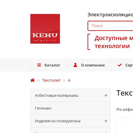
Электроизоляци
Доступные 
технологии
Каталог
О компании
Сер
Текстолит
А
Текс
Асбестовые материалы
Гетинакс
По алф
Изделия из полиуретана