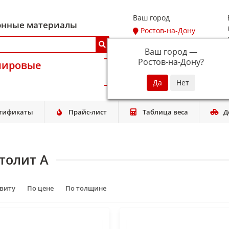
Ваш город
онные материалы
Ростов-на-Дону
Ваш город —
Ростов-на-Дону
?
мировые
тификаты
Прайс-лист
Таблица веса
Д
толит А
авиту
По цене
По толщине