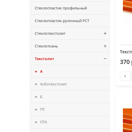
Стеклопластик профильный
Стеклопластик рулонный РСТ
Стеклотекстолит
Стеклоткань
Текст
Текстолит
370 
А
Асботекстолит
Б
ПТ
ПТК