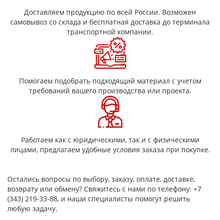
пе
0,15
105
Доставляем продукцию по всей России. Возможен
+0,02-0,01
ЛСМ
0,17
130
самовывоз со склада и бесплатная доставка до терминала
0,2
~0,02
150
транспортной компании.
0,17
~0,02-0,01
130
ЛСММ
0,2
~0,02
150
0,10
60
0,12
90
ЛСК
0,15
~0,02
105
Помогаем подобрать подходящий материал с учетом
0,17
130
требований вашего производства или проекта.
0,2
150
ЛСК
0,12
~0,02-0,01
90
Работаем как с юридическими, так и с физическими
Примечание
Скорость расклеивания сложенной вдвое
:
лицами, предлагаем удобные условия заказа при покупке.
полоски стеклолакоткани марки ЛСКЛ-155 при нагрузке 1Н на
1 см ширины находится в пределах 10-150 мм/мин. По
согласованию с потребителем допускается скорость
Остались вопросы по выбору, заказу, оплате, доставке,
расклеивания стеклолакоткани м
арки ЛСКЛ-155 более 150 мм/
возврату или обмену? Свяжитесь с нами по телефону: +7
мин.
(343) 219-33-88, и наши специалисты помогут решить
любую задачу.