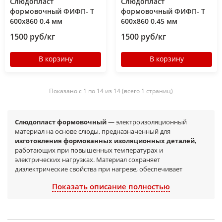
Слюдопласт
Слюдопласт
формовочный ФИФП- Т
формовочный ФИФП- Т
600x860 0.4 мм
600x860 0.45 мм
1500 руб/кг
1500 руб/кг
В корзину
В корзину
Показано с 1 по 14 из 14 (всего 1 страниц)
Слюдопласт формовочный
— электроизоляционный
материал на основе слюды, предназначенный для
изготовления формованных изоляционных деталей
,
работающих при повышенных температурах и
электрических нагрузках. Материал сохраняет
диэлектрические свойства при нагреве, обеспечивает
стабильность размеров и подходит для получения деталей
Показать описание полностью
заданной формы (втулки, прокладки, элементы
изоляционных барьеров и т.п.). Используется в
электромашиностроении, электроаппаратуре и
нагревательном оборудовании, где требуется надежная