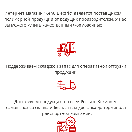
термостойкая изоляция и технологичность при
изготовлении. Поставляется листами и заготовками;
Интернет-магазин “Kehu Electric” является поставщиком
возможно изготовление деталей по чертежу.
полимерной продукции от ведущих производителей. У нас
Преимущества
вы можете купить качественный Формовочные
термостойкость и стабильность характеристик
надежные диэлектрические свойства
пригодность для формования и получения деталей
сложной геометрии
формоустойчивость и прочность в узлах с нагрузками
поставка листами/заготовками, изготовление по
размеру/чертежу
Поддерживаем складской запас для оперативной отгрузки
продукции.
Области применения
формованные электроизоляционные детали для
электродвигателей и генераторов
электроаппаратура, изоляционные барьеры и вставки
нагревательные узлы, печи и термооборудование
Доставляем продукцию по всей России. Возможен
втулки, прокладки, дистанционные и изоляционные
самовывоз со склада и бесплатная доставка до терминала
элементы
транспортной компании.